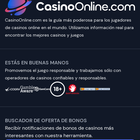
CasinoOnline.com es la guía más poderosa para los jugadores
de casinos online en el mundo. Utilizamos información real para
encontrar los mejores casinos y juegos
ESTÁS EN BUENAS MANOS
Promovemos el juego responsable y trabajamos sólo con
operadores de casinos confiables y responsables.
BUSCADOR DE OFERTA DE BONOS
Recibir notificaciones de bonos de casinos más
interesantes con nuestra herramienta.