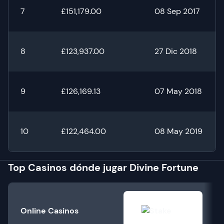
7
£151,179.00
08 Sep 2017
8
£123,937.00
27 Dic 2018
9
£126,169.13
07 May 2018
10
£122,464.00
08 May 2019
Top Casinos dónde jugar Divine Fortune
Online Casinos