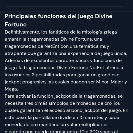
Principales funciones del juego Divine
Fortune
Definitivamente, los fanáticos de la mitología griega
amarán la tragamonedas Divine Fortune, una
tragamonedas de NetEnt con una temática muy
atrapante que garantiza una experiencia de juego única.
Además de excelentes características y funciones de
juego, la tragamonedas Divine Fortune NetEnt ofrece a
los usuarios 3 posibilidades para ganar un grandioso
jackpot progresivo, las cuales pueden ser Minor, Major y
Mega.
Para activar la función jackpot de la tragamonedas, se
necesita tres o más símbolos de monedas de oro, los
cuales garantizan el acceso al bono jackpot del juego. En
este caso, la pantalla se divide en 15 carretes y cada
moneda de oro mantiene un valor multiplicador
aleatorio que puede otorgar entre 10 a 200 veces el