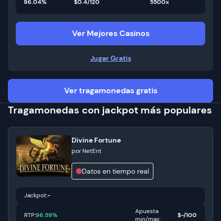
96.04%
$0.4/120
5500x
Ver Mejores Casinos
Jugar Gratis
Ver tragamonedas gratis
Tragamonedas con jackpot más populares
Divine Fortune
por NetEnt
Datos en tiempo real
Jackpot:
-
Apuesta
RTP:
96.59%
$-/100
min/max: