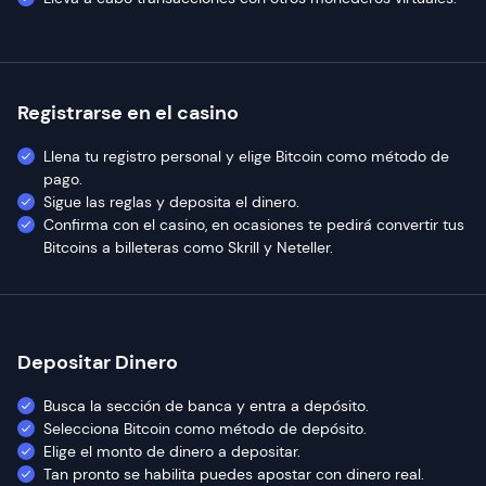
Registrarse en el casino
Llena tu registro personal y elige Bitcoin como método de
pago.
Sigue las reglas y deposita el dinero.
Confirma con el casino, en ocasiones te pedirá convertir tus
Bitcoins a billeteras como Skrill y Neteller.
Depositar Dinero
Busca la sección de banca y entra a depósito.
Selecciona Bitcoin como método de depósito.
Elige el monto de dinero a depositar.
Tan pronto se habilita puedes apostar con dinero real.