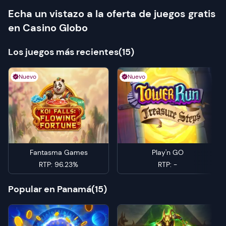
Echa un vistazo a la oferta de juegos gratis
en Casino Globo
Los juegos más recientes
(15)
Nuevo
Nuevo
Fantasma Games
Play'n GO
RTP: 96.23%
RTP: -
Popular en Panamá
(15)