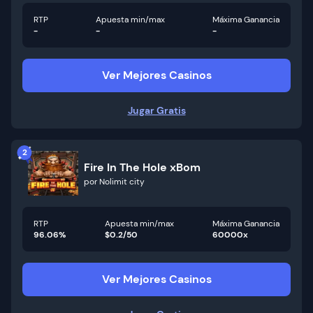
RTP
Apuesta min/max
Máxima Ganancia
-
-
-
Ver Mejores Casinos
Jugar Gratis
2
Fire In The Hole xBom
por Nolimit city
RTP
Apuesta min/max
Máxima Ganancia
96.06%
$0.2/50
60000x
Ver Mejores Casinos