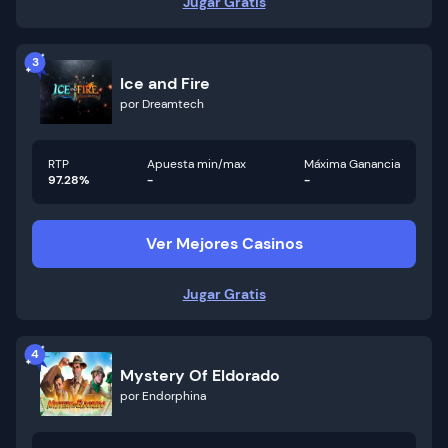
Jugar Gratis
3
Ice and Fire
por Dreamtech
RTP
Apuesta min/max
Máxima Ganancia
97.28%
-
-
Ver Mejores Casinos
Jugar Gratis
4
Mystery Of Eldorado
por Endorphina