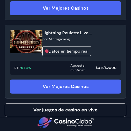
Ver Mejores Casinos
Lightning Roulette Live Game
por Microgaming
Datos en tiempo real
Apuesta
RTP:
97.3%
$0.2/$2000
min/max:
Ver Mejores Casinos
Ver juegos de casino en vivo