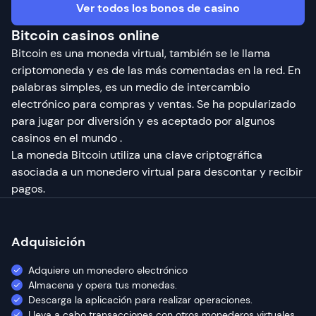
Ver todos los bonos de casino
Bitcoin casinos online
Bitcoin es una moneda virtual, también se le llama
criptomoneda y es de las más comentadas en la red. En
palabras simples, es un medio de intercambio
electrónico para compras y ventas. Se ha popularizado
para jugar por diversión y es aceptado por algunos
casinos en el mundo .
La moneda Bitcoin utiliza una clave criptográfica
asociada a un monedero virtual para descontar y recibir
pagos.
Adquisición
Adquiere un monedero electrónico
Almacena y opera tus monedas.
Descarga la aplicación para realizar operaciones.
Lleva a cabo transacciones con otros monederos virtuales.