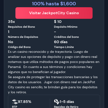
100% hasta $1,600
Visitar JackpotCity Casino
35x
$ 10
Requisitos del Bono
Depósito Mínimo
1
-
Número de Depósitos
Créditos del bono
No
60 días
Código del Bono
Tiempo Límite
Es un casino reconocido y de trayectoria. Luego de
analizar sus opciones de depósito y pago con dinero real
notamos que utiliza métodos de pagos poco populares en
Panamá. En cuanto a sus términos y condiciones hay
algunos que no benefician al jugador.
Se asegura de proteger las transacciones bancarias y los
datos de los usuarios. Jugar con dinero real en JackPot
City casino es sencillo, te brindan guía para los depósitos
y los retiros.
97.85%
1-5 días
RTP
Rapidez de Retiro