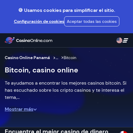
🍪 Usamos cookies para simplificar el sitio.
Configuración de cookies
Aceptar todas las cookies
Casino Online Panamá
...
Bitcoin
Bitcoin, casino online
Te ayudamos a encontrar los mejores casinos bitcoin. Si
has escuchado sobre los cripto casinos y te interesa el
tema,...
Mostrar más
Encuentra el mejor casino de dinero