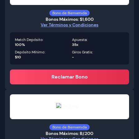
Bono de Bienvenida
Bonos Máximos: $1,600
Ver Términos y Condiciones
Match Depósito:
Apuesta:
100%
35x
Depósito Mínimo:
Giros Gratis:
$10
-
Reclamar Bono
Bono de Bienvenida
Bonos Máximos: B/.200