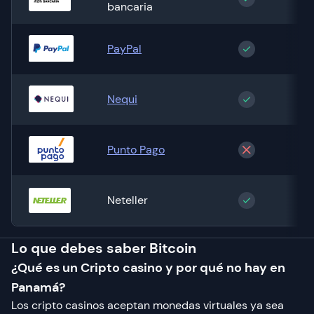
bancaria
PayPal
Nequi
Punto Pago
Neteller
Lo que debes saber Bitcoin
¿Qué es un Cripto casino y por qué no hay en
Panamá?
Los cripto casinos aceptan monedas virtuales ya sea