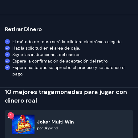
Retirar Dinero
El método de retiro será la billetera electrónica elegida.
Haz la solicitud en el área de caja.
Sigue las instrucciones del casino.
Espera la confirmación de aceptación del retiro.
Espera hasta que se apruebe el proceso y se autorice el
pago.
10 mejores tragamonedas para jugar con
dinero real
1
Joker Multi Win
por Skywind