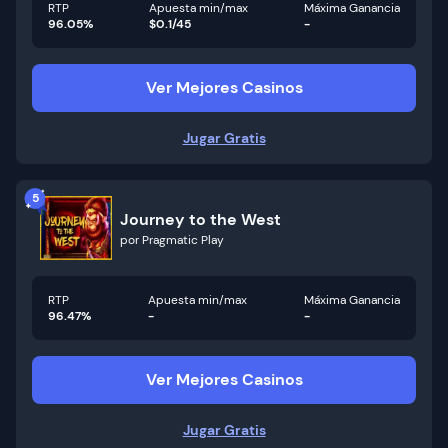
RTP
Apuesta min/max
Máxima Ganancia
96.05%
$0.1/45
-
Ver Mejores Casinos
Jugar Gratis
5
Journey to the West
por Pragmatic Play
RTP
Apuesta min/max
Máxima Ganancia
96.47%
-
-
Ver Mejores Casinos
Jugar Gratis