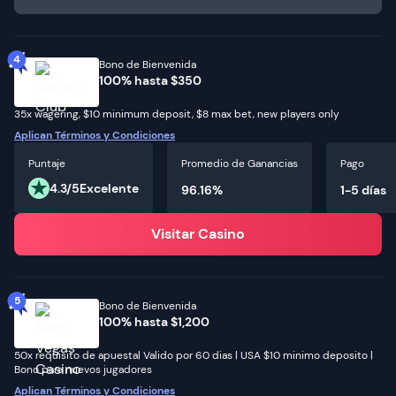
4
Bono de Bienvenida
100% hasta $350
35x wagering, $10 minimum deposit, $8 max bet, new players only
Aplican Términos y Condiciones
Puntaje
Promedio de Ganancias
Pago
4.3/5
Excelente
96.16%
1-5 días
Visitar Casino
5
Bono de Bienvenida
100% hasta $1,200
50x requisito de apuesta| Valido por 60 dias | USA $10 minimo deposito |
Bono para nuevos jugadores
Aplican Términos y Condiciones