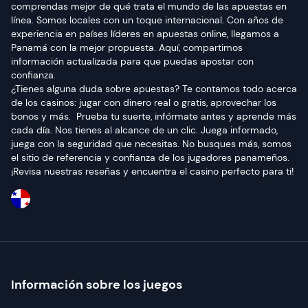
comprendas mejor de qué trata el mundo de las apuestas en
línea. Somos locales con un toque internacional. Con años de
experiencia en países líderes en apuestas online, llegamos a
Panamá con la mejor propuesta. Aquí, compartimos
información actualizada para que puedas apostar con
confianza.
¿Tienes alguna duda sobre apuestas? Te contamos todo acerca
de los casinos: jugar con dinero real o gratis, aprovechar los
bonos y más. Prueba tu suerte, infórmate antes y aprende más
cada día. Nos tienes al alcance de un clic. Juega informado,
juega con la seguridad que necesitas. No busques más, somos
el sitio de referencia y confianza de los jugadores panameños.
¡Revisa nuestras reseñas y encuentra el casino perfecto para ti!
Información sobre los juegos