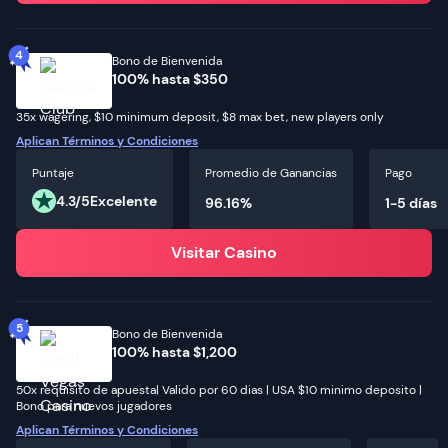
4
Bono de Bienvenida
100% hasta $350
35x wagering, $10 minimum deposit, $8 max bet, new players only
Aplican Términos y Condiciones
Puntaje
Promedio de Ganancias
Pago
4.3/5
Excelente
96.16%
1-5 días
Visitar Casino
5
Bono de Bienvenida
100% hasta $1,200
50x requisito de apuesta| Valido por 60 dias | USA $10 minimo deposito |
Bono para nuevos jugadores
Aplican Términos y Condiciones