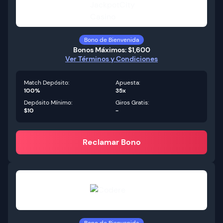
Bono de Bienvenida
Bonos Máximos: $1,600
Ver Términos y Condiciones
Match Depósito:
Apuesta:
100%
35x
Depósito Mínimo:
Giros Gratis:
$10
-
Reclamar Bono