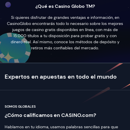
¿Qué es Casino Globo TM?
Si quieres disfrutar de grandes ventajas e información, en
CasinoGlobo encontrarás todo lo necesario sobre los mejores
juegos de casino gratis disponibles en línea, con más de
15.000 títulos a tu disposición para probar gratis y con
dinero real. Así mismo, conoce los métodos de depósito y
retiros más confiables del mercado.
Expertos en apuestas en todo el mundo
SOMOS GLOBALES
¿Cómo calificamos en CASINO.com?
Hablamos en tu idioma, usamos palabras sencillas para que