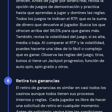
ofrecen. Antes de jugar por dinero real, revisa la
opción de juegos de demostración y practica
hasta que aprendas a jugar y domines las reglas.
Todos los juegos te indican el RTP, que es la suma
de dinero que devuelve al jugador. Busca los que
ofrecen arriba del 96.5% para que ganes más.
También, revisa la volatilidad del juego, si es alta,
media o baja. Al comparar el RTP y la volatilidad,
puedes hacerte una idea de lo fácil o complejo
que es ganar. Observa las reglas del juego, tiros,
bonos si tiene un Jackpot progresivo, función de
auto spin, spin gratis y otros.
6
Retira tus ganancias
El retiro de ganancias es similar en casi todos los
casinos aunque todos tienen sus procesos
internos y reglas. Cada jugador es libre de hacer
una solicitud de retiro en cualquier momento.
Antes de solicitarlo, revisa bien las condiciones