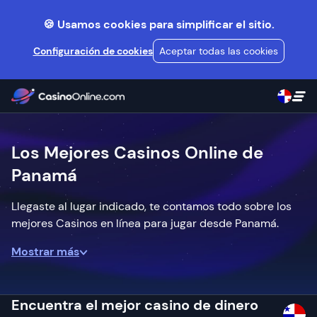
🍪 Usamos cookies para simplificar el sitio.
Configuración de cookies
Aceptar todas las cookies
Los Mejores Casinos Online de
Panamá
Llegaste al lugar indicado, te contamos todo sobre los
mejores Casinos en línea para jugar desde Panamá.
Mostrar más
Encuentra el mejor casino de dinero