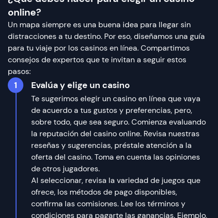
online?
Un mapa siempre es una buena idea para llegar sin
distracciones a tu destino. Por eso, diseñamos una guía
para tu viaje por los casinos en línea. Compartimos
consejos de expertos que te invitan a seguir estos
pasos:
1
Evalúa y elige un casino
Te sugerimos elegir un casino en línea que vaya
de acuerdo a tus gustos y preferencias, pero,
sobre todo, que sea seguro. Comienza evaluando
la reputación del casino online. Revisa nuestras
reseñas y sugerencias, préstale atención a la
oferta del casino. Toma en cuenta las opiniones
de otros jugadores.
Al seleccionar, revisa la variedad de juegos que
ofrece, los métodos de pago disponibles,
confirma las comisiones. Lee los términos y
condiciones para pagarte las ganancias. Ejemplo,