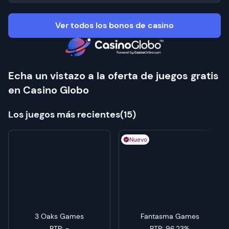
Ver todos los bonos de casino
Echa un vistazo a la oferta de juegos gratis
en Casino Globo
Los juegos más recientes
(15)
Nuevo
3 Oaks Games
Fantasma Games
RTP: -
RTP: 96.23%