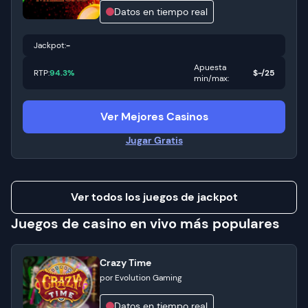
Datos en tiempo real
Jackpot:
-
Apuesta
RTP:
94.3%
$-/25
min/max:
Ver Mejores Casinos
Jugar Gratis
Ver todos los juegos de jackpot
Juegos de casino en vivo más populares
Crazy Time
por Evolution Gaming
Datos en tiempo real