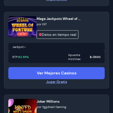
Mega Jackpots Wheel of Fortune on Air
por IGT
Datos en tiempo real
Jackpot:
-
Apuesta
RTP:
92.55%
$-/800
min/max:
Ver Mejores Casinos
Jugar Gratis
Joker Millions
por Yggdrasil Gaming