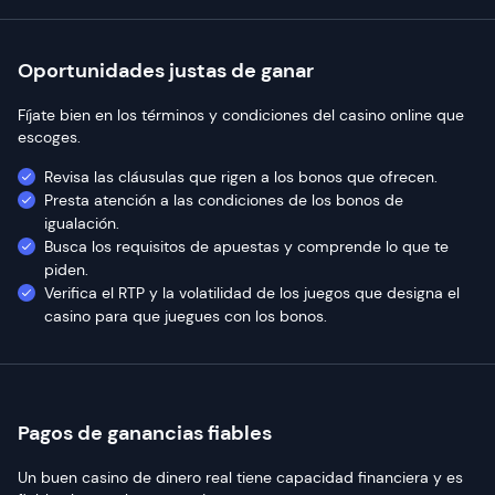
Oportunidades justas de ganar
Fíjate bien en los términos y condiciones del casino online que
escoges.
Revisa las cláusulas que rigen a los bonos que ofrecen.
Presta atención a las condiciones de los bonos de
igualación.
Busca los requisitos de apuestas y comprende lo que te
piden.
Verifica el RTP y la volatilidad de los juegos que designa el
casino para que juegues con los bonos.
Pagos de ganancias fiables
Un buen casino de dinero real tiene capacidad financiera y es