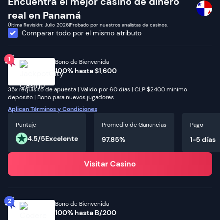
Encuentra el mejor casino de dinero
real en Panamá
Última Revisión: Julio 2026
|
Probado por nuestros analistas de casinos.
Comparar todo por el mismo atributo
1
Bono de Bienvenida
100% hasta $1,600
35x requisito de apuesta | Valido por 60 dias | CLP $2400 minimo
deposito | Bono para nuevos jugadores
Aplican Términos y Condiciones
Puntaje
Promedio de Ganancias
Pago
4.5/5
Excelente
97.85%
1-5 días
Visitar Casino
2
Bono de Bienvenida
100% hasta B/.200