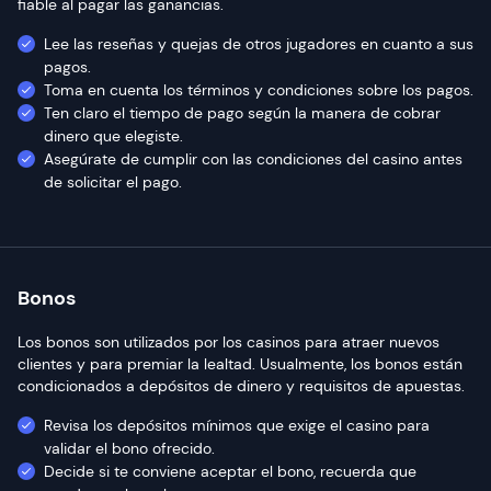
fiable al pagar las ganancias.
Lee las reseñas y quejas de otros jugadores en cuanto a sus
pagos.
Toma en cuenta los términos y condiciones sobre los pagos.
Ten claro el tiempo de pago según la manera de cobrar
dinero que elegiste.
Asegúrate de cumplir con las condiciones del casino antes
de solicitar el pago.
Bonos
Los bonos son utilizados por los casinos para atraer nuevos
clientes y para premiar la lealtad. Usualmente, los bonos están
condicionados a depósitos de dinero y requisitos de apuestas.
Revisa los depósitos mínimos que exige el casino para
validar el bono ofrecido.
Decide si te conviene aceptar el bono, recuerda que