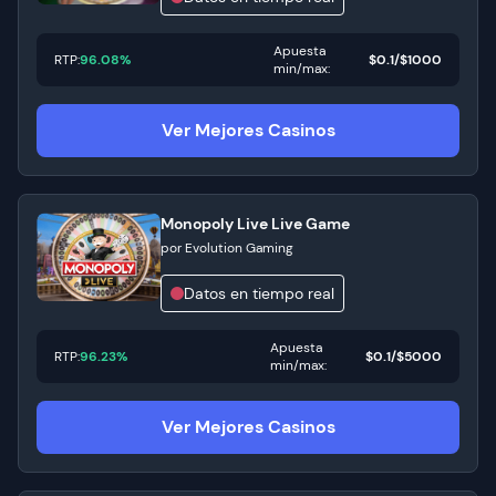
Apuesta
RTP:
96.08%
$0.1/$1000
min/max:
Ver Mejores Casinos
Monopoly Live Live Game
por Evolution Gaming
Datos en tiempo real
Apuesta
RTP:
96.23%
$0.1/$5000
min/max:
Ver Mejores Casinos