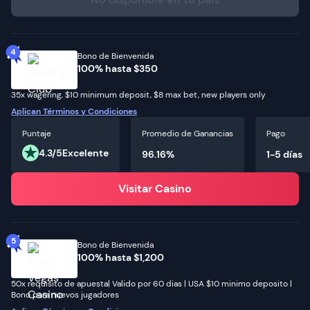
4
Bono de Bienvenida
100% hasta $350
35x wagering, $10 minimum deposit, $8 max bet, new players only
Aplican Términos y Condiciones
Puntaje
Promedio de Ganancias
Pago
4.3/5
Excelente
96.16%
1-5 días
Visitar Casino
5
Bono de Bienvenida
100% hasta $1,200
50x requisito de apuesta| Valido por 60 dias | USA $10 minimo deposito |
Bono para nuevos jugadores