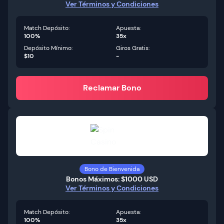
Ver Términos y Condiciones
Match Depósito:
Apuesta:
100%
35x
Depósito Mínimo:
Giros Gratis:
$10
-
Reclamar Bono
Bono de Bienvenida
Bonos Máximos: $1000 USD
Ver Términos y Condiciones
Match Depósito:
Apuesta:
100%
35x