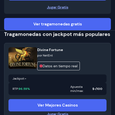
Jugar Gratis
Ver tragamonedas gratis
Tragamonedas con jackpot más populares
Divine Fortune
por NetEnt
Datos en tiempo real
Jackpot:
-
Apuesta
RTP:
96.59%
$-/100
min/max:
Ver Mejores Casinos
Jugar Gratis