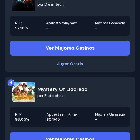
por Dreamtech
RTP
Apuesta min/max
Máxima Ganancia
97.28%
-
-
Ver Mejores Casinos
Jugar Gratis
4
Mystery Of Eldorado
por Endorphina
RTP
Apuesta min/max
Máxima Ganancia
96.05%
$0.1/45
-
Ver Mejores Casinos