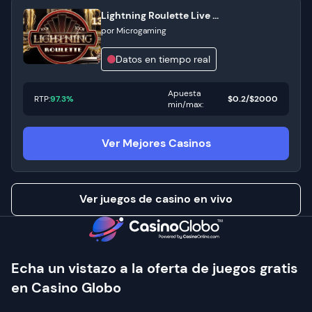
Lightning Roulette Live Game
por Microgaming
Datos en tiempo real
Apuesta
RTP:
97.3%
$0.2/$2000
min/max:
Ver Mejores Casinos
Ver juegos de casino en vivo
Echa un vistazo a la oferta de juegos gratis
en Casino Globo