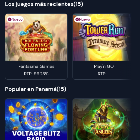
Los juegos más recientes
(15)
Nuevo
Nuevo
Fantasma Games
Play'n GO
RTP: 96.23%
RTP: -
Popular en Panamá
(15)