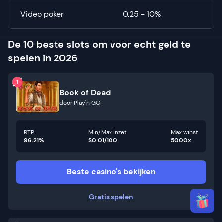
Video poker
0.25 - 10%
De 10 beste slots om voor echt geld te
spelen in 2026
1
Book of Dead
door Play'n GO
RTP
Min/Max inzet
Max winst
96.21%
$0.01/100
5000x
Beste casino's bekijken
Gratis spelen