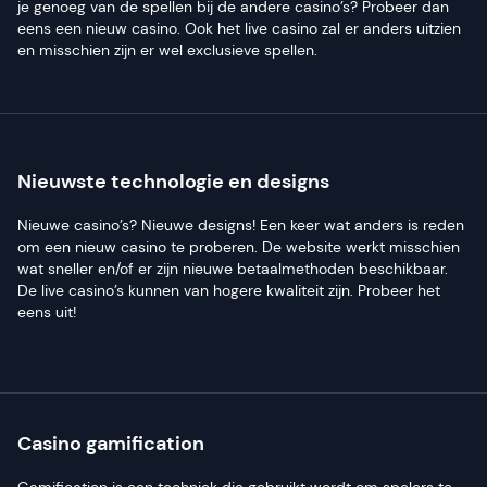
je genoeg van de spellen bij de andere casino’s? Probeer dan
eens een nieuw casino. Ook het live casino zal er anders uitzien
en misschien zijn er wel exclusieve spellen.
Nieuwste technologie en designs
Nieuwe casino’s? Nieuwe designs! Een keer wat anders is reden
om een nieuw casino te proberen. De website werkt misschien
wat sneller en/of er zijn nieuwe betaalmethoden beschikbaar.
De live casino’s kunnen van hogere kwaliteit zijn. Probeer het
eens uit!
Casino gamification