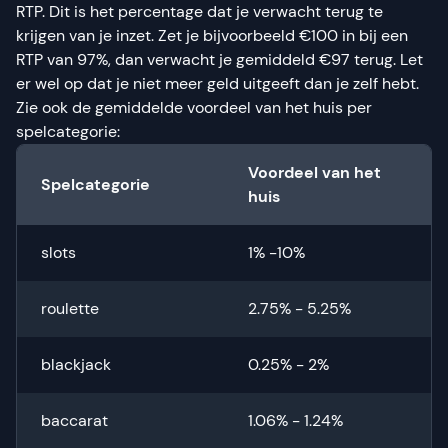
RTP. Dit is het percentage dat je verwacht terug te
krijgen van je inzet. Zet je bijvoorbeeld €100 in bij een
RTP van 97%, dan verwacht je gemiddeld €97 terug. Let
er wel op dat je niet meer geld uitgeeft dan je zelf hebt.
Zie ook de gemiddelde voordeel van het huis per
spelcategorie:
Voordeel van het
Spelcategorie
huis
slots
1% -10%
roulette
2.75% - 5.25%
blackjack
0.25% - 2%
baccarat
1.06% - 1.24%