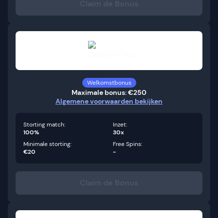
Claim de Bonus
Welkomstbonus
Maximale bonus: €250
Algemene voorwaarden bekijken
Storting match:
Inzet:
100%
30x
Minimale storting:
Free Spins:
€20
-
Claim de Bonus