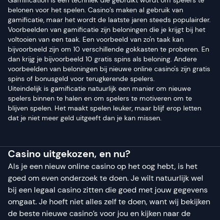
Gamification is een techniek die gebruikt wordt om spelers te
belonen voor het spelen. Casino’s maken al gebruik van
gamificatie, maar het wordt de laatste jaren steeds populairder.
Voorbeelden van gamificatie zijn beloningen die je krijgt bij het
voltooien van een taak. Een voorbeeld van zo'n taak kan
bijvoorbeeld zijn om 10 verschillende gokkasten te proberen. En
dan krijg je bijvoorbeeld 10 gratis spins als beloning. Andere
voorbeelden van beloningen bij nieuwe online casino's zijn gratis
spins of bonusgeld voor terugkerende spelers.
Uiteindelijk is gamificatie natuurlijk een manier om nieuwe
spelers binnen te halen en om spelers te motiveren om te
blijven spelen. Het maakt spelen leuker, maar blijf erop letten
dat je niet meer geld uitgeeft dan je kan missen.
Casino uitgekozen, en nu?
Als je een nieuw online casino op het oog hebt, is het
goed om even onderzoek te doen. Je wilt natuurlijk wel
bij een legaal casino zitten die goed met jouw gegevens
omgaat. Je hoeft niet alles zelf te doen, want wij bekijken
de beste nieuwe casino’s voor jou en kijken naar de