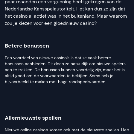
paar maanden een vergunning heeft gekregen van de
Nederlandse Kansspelautoriteit. Het kan dus zo zijn dat
het casino al actief was in het buitenland. Maar waarom
zou je kiezen voor een gloednieuw casino?
Betere bonussen
Een voordeel van nieuwe casino’s is dat ze vaak betere
bonussen aanbieden. Dit doen ze natuurlijk om nieuwe spelers
aan te trekken. De bonussen kunnen voordelig zijn, maar het is
altijd goed om de voorwaarden te bekijken. Soms heb je
bijvoorbeeld te maken met hoge rondspeelwaarden.
Allernieuwste spellen
Nieuwe online casino’s komen ook met de nieuwste spellen. Heb