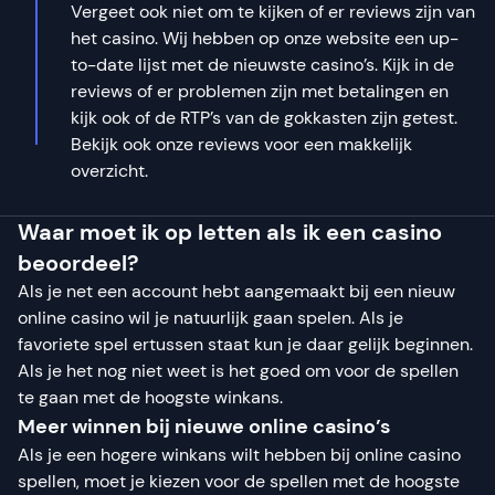
Vergeet ook niet om te kijken of er reviews zijn van
het casino. Wij hebben op onze website een up-
to-date lijst met de nieuwste casino’s. Kijk in de
reviews of er problemen zijn met betalingen en
kijk ook of de RTP’s van de gokkasten zijn getest.
Bekijk ook onze reviews voor een makkelijk
overzicht.
Waar moet ik op letten als ik een casino
beoordeel?
Als je net een account hebt aangemaakt bij een nieuw
online casino wil je natuurlijk gaan spelen. Als je
favoriete spel ertussen staat kun je daar gelijk beginnen.
Als je het nog niet weet is het goed om voor de spellen
te gaan met de hoogste winkans.
Meer winnen bij nieuwe online casino’s
Als je een hogere winkans wilt hebben bij online casino
spellen, moet je kiezen voor de spellen met de hoogste