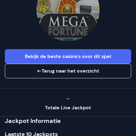
Bekijk de beste casino's voor dit spel
Terug naar het overzicht
-
Totale Live Jackpot
Jackpot Informatie
Laatste 10 Jackpots