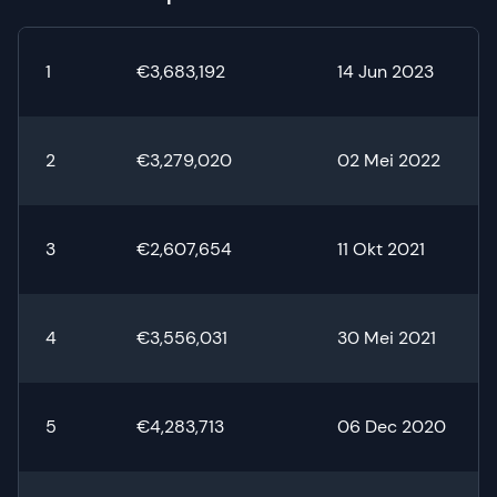
1
€3,683,192
14 Jun 2023
2
€3,279,020
02 Mei 2022
3
€2,607,654
11 Okt 2021
4
€3,556,031
30 Mei 2021
5
€4,283,713
06 Dec 2020