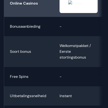
Online Casinos
Bonusaanbieding
-
Welkomstpakket /
Soort bonus
Eerste
stortingsbonus
Free Spins
-
Uitbetalingssnelheid
Instant