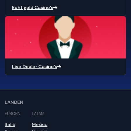
Echt geld Casino’s
Live Dealer Casino’s
LANDEN
EUROPA
LATAM
Italië
Mexico