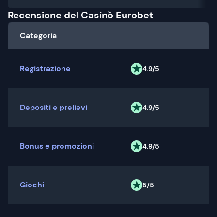
Recensione del Casinò Eurobet
Categoria
Registrazione
4.9/5
Depositi e prelievi
4.9/5
Bonus e promozioni
4.9/5
Giochi
5/5