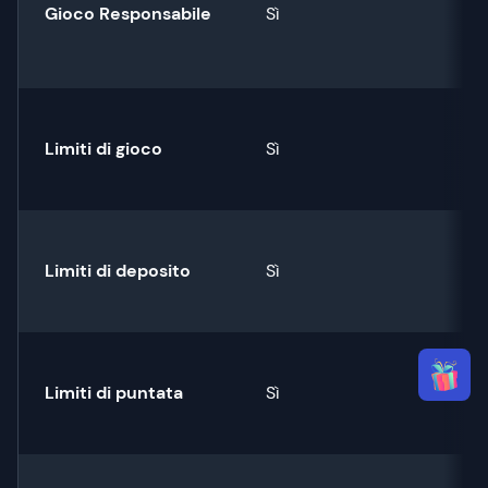
Gioco Responsabile
Sì
Limiti di gioco
Sì
Limiti di deposito
Sì
Limiti di puntata
Sì