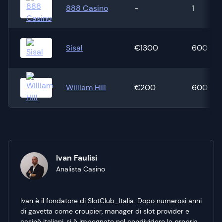
888 Casino
-
1
Sisal
€1300
600
William Hill
€200
600
Ivan Faulisi
Analista Casino
Ivan è il fondatore di SlotClub_Italia. Dopo numerosi anni
di gavetta come croupier, manager di slot provider e
casinò italiani, si è impegnato nel condividere la propria