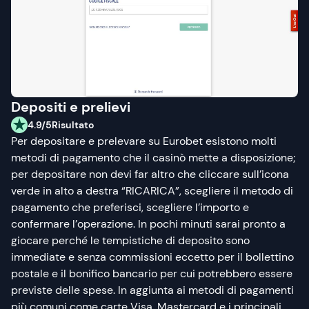
Depositi e prelievi
4.9/5
Risultato
Per depositare e prelevare su Eurobet esistono molti
metodi di pagamento che il casinò mette a disposizione;
per depositare non devi far altro che cliccare sull’icona
verde in alto a destra “RICARICA”, scegliere il metodo di
pagamento che preferisci, scegliere l’importo e
confermare l’operazione. In pochi minuti sarai pronto a
giocare perché le tempistiche di deposito sono
immediate e senza commissioni eccetto per il bollettino
postale e il bonifico bancario per cui potrebbero essere
previste delle spese. In aggiunta ai metodi di pagamenti
più comuni come carte Visa, Mastercard e i principali