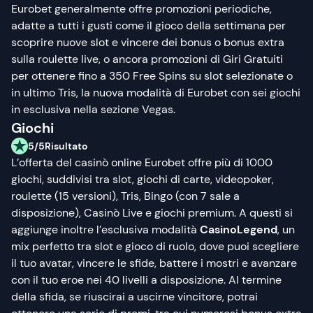
Eurobet generalmente offre promozioni periodiche,
adatte a tutti i gusti come il gioco della settimana per
scoprire nuove slot e vincere dei bonus o bonus extra
sulla roulette live, o ancora promozioni di Giri Gratuiti
per ottenere fino a 350 Free Spins su slot selezionate o
in ultimo Tris, la nuova modalità di Eurobet con sei giochi
in esclusiva nella sezione Vegas.
Giochi
5/5
Risultato
L’offerta del casinò online Eurobet offre più di 1000
giochi, suddivisi tra slot, giochi di carte, videopoker,
roulette (15 versioni), Tris, Bingo (con 7 sale a
disposizione), Casinò Live e giochi premium. A questi si
aggiunge inoltre l’esclusiva modalità
CasinoLegend
, un
mix perfetto tra slot e gioco di ruolo, dove puoi scegliere
il tuo avatar, vincere le sfide, battere i mostri e avanzare
con il tuo eroe nei 40 livelli a disposizione. Al termine
della sfida, se riuscirai a uscirne vincitore, potrai