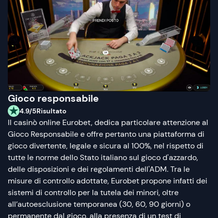
Gioco responsabile
4.9/5
Risultato
Il casinò online Eurobet, dedica particolare attenzione al
Gioco Responsabile e offre pertanto una piattaforma di
gioco divertente, legale e sicura al 100%, nel rispetto di
tutte le norme dello Stato italiano sul gioco d'azzardo,
delle disposizioni e dei regolamenti dell'ADM. Tra le
misure di controllo adottate, Eurobet propone infatti dei
sistemi di controllo per la tutela dei minori, oltre
all’autoesclusione temporanea (30, 60, 90 giorni) o
permanente dal gioco, alla presenza di un test di