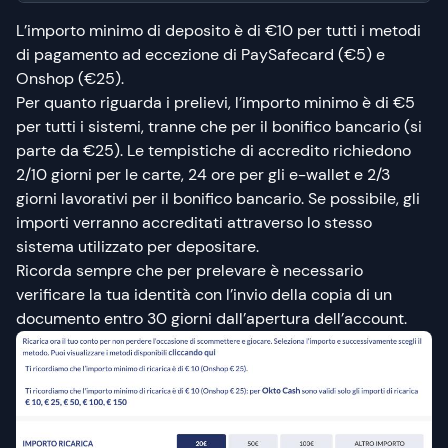
L’importo minimo di deposito è di €10 per tutti i metodi
di pagamento ad eccezione di PaySafecard (€5) e
Onshop (€25).
Per quanto riguarda i prelievi, l’importo minimo è di €5
per tutti i sistemi, tranne che per il bonifico bancario (si
parte da €25). Le tempistiche di accredito richiedono
2/10 giorni per le carte, 24 ore per gli e-wallet e 2/3
giorni lavorativi per il bonifico bancario. Se possibile, gli
importi verranno accreditati attraverso lo stesso
sistema utilizzato per depositare.
Ricorda sempre che per prelevare è necessario
verificare la tua identità con l’invio della copia di un
documento entro 30 giorni dall’apertura dell’account.