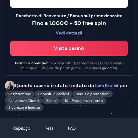
Pacchetto di Benvenuto / Bonus sul primo deposito
Fino a 1.000€ + 50 free spin
Vedi dettagli
Visita casinò
Termini e condizioni
25x requisiti di scommessa | EUR Deposito
minimo di 10€ | Valido per 15 giorni | Solo nuovi giocatori
Questo casinò è stato testato da
per:
Ivan Faulisi
Registrazione
Depositi e prelievi
Bonus e promozioni
Assistenza Clienti
Giochi
UX - Esperienza utente
Sicurezza e licenza
Riepilogo
Test
FAQ