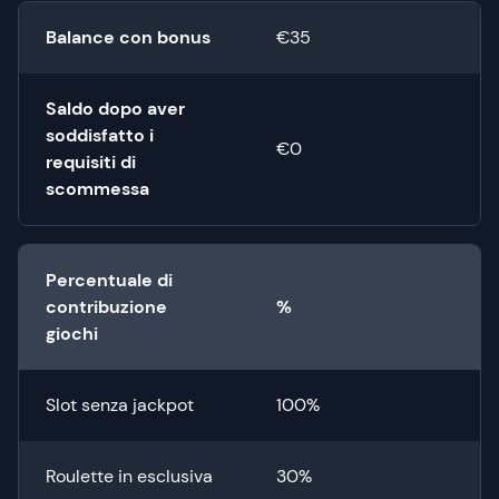
Balance con bonus
€35
Saldo dopo aver
soddisfatto i
€0
requisiti di
scommessa
Percentuale di
contribuzione
%
giochi
Slot senza jackpot
100%
Roulette in esclusiva
30%