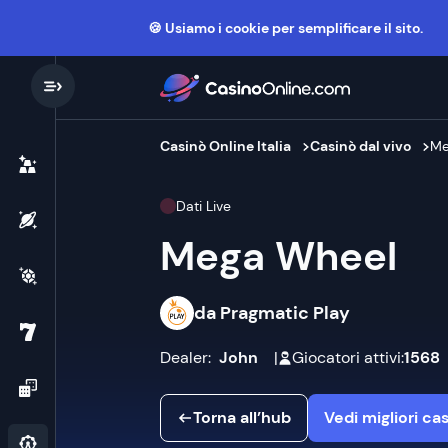
🍪 Usiamo i cookie per semplificare il sito.
Casinò Online Italia
Casinò dal vivo
Me
Dati Live
Mega Wheel
da Pragmatic Play
Dealer:
John
|
Giocatori attivi:
1568
Torna all’hub
Vedi migliori ca