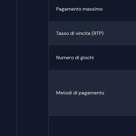
Pagamento massimo
Tasso di vincita (RTP)
Numero di giochi
Metodi di pagamento