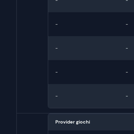
-
-
-
-
-
-
-
-
-
-
Provider giochi