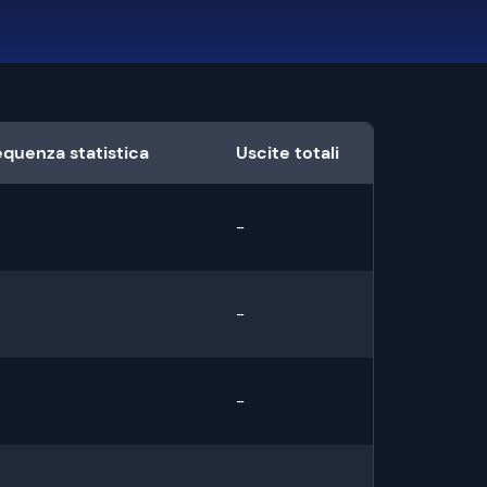
equenza statistica
Uscite totali
-
-
-