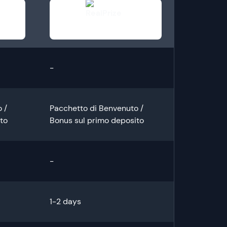
-
 /
Pacchetto di Benvenuto /
to
Bonus sul primo deposito
-
1-2 days