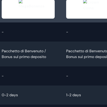
-
-
Pacchetto di Benvenuto /
Pacchetto di Benvenuto
Bonus sul primo deposito
Bonus sul primo deposi
-
-
0-2 days
1-2 days