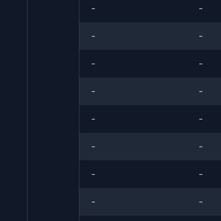
-
-
-
-
-
-
-
-
-
-
-
-
-
-
-
-