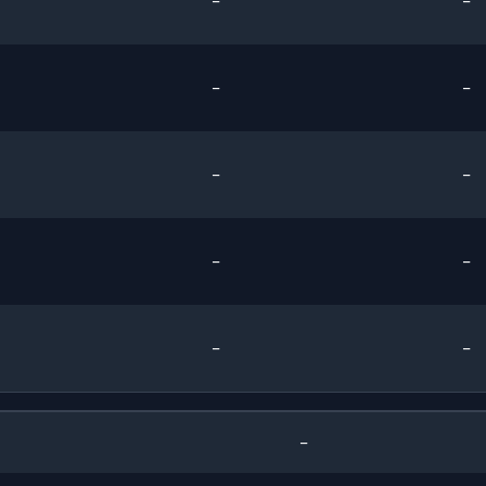
-
-
-
-
-
-
-
-
-
-
-