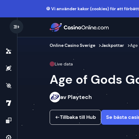
🍪 Vi använder kakor (cookies) för att förbä
Online Casino Sverige
Jackpottar
Age 
Live data
Age of Gods G
av Playtech
Tillbaka till Hub
Se bästa casi