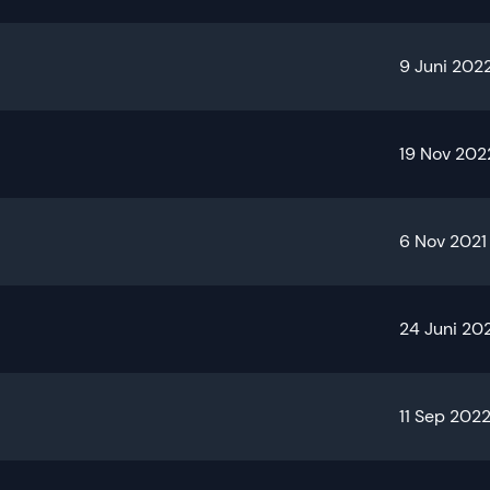
9 Juni 202
19 Nov 202
6 Nov 2021
24 Juni 20
11 Sep 202