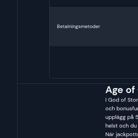
Betalningsmetoder
Age of
I God of Sto
och bonusfun
upplägg på 5 
helst och du
När jackpott