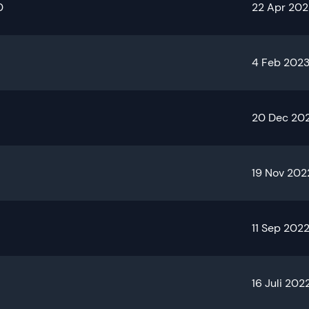
0
22 Apr 202
4 Feb 202
20 Dec 20
19 Nov 202
11 Sep 202
16 Juli 202