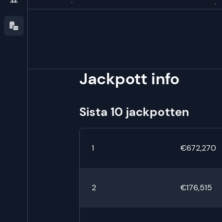
Jackpott info
Sista 10 jackpotten
1
€672,270
2
€176,515