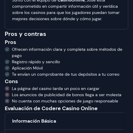
Junto con el equipo de
CasinoOnline,
José está
comprometido en compartir información útil y verídica
sobre los casinos para que los jugadores puedan tomar
mejores decisiones sobre dónde y cómo jugar.
Pros y contras
Pros
Ofrecen información clara y completa sobre métodos de
pago
Registro rápido y sencillo
Aplicación Móvil
Te envían un comprobante de tus depósitos a tu correo
Cons
La página del casino tarda un poco en cargar
Los anuncios de publicidad de bonos llega a ser molesta
No cuenta con muchas opciones de juego responsable
Evaluación de Codere Casino Online
Información Básica