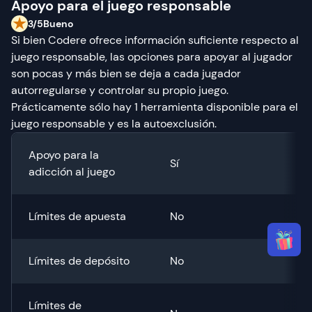
Apoyo para el juego responsable
3/5
Bueno
Si bien Codere ofrece información suficiente respecto al
juego responsable, las opciones para apoyar al jugador
son pocas y más bien se deja a cada jugador
autorregularse y controlar su propio juego.
Prácticamente sólo hay 1 herramienta disponible para el
juego responsable y es la autoexclusión.
Apoyo para la
Sí
adicción al juego
Límites de apuesta
No
Límites de depósito
No
Límites de