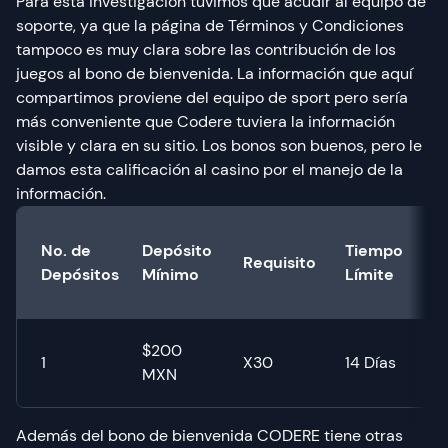
Para esta investigación tuvimos que acudir al equipo de
soporte, ya que la página de Términos y Condiciones
tampoco es muy clara sobre las contribución de los
juegos al bono de bienvenida. La información que aquí
compartimos proviene del equipo de sport pero sería
más conveniente que Codere tuviera la información
visible y clara en su sitio. Los bonos son buenos, pero le
damos esta calificación al casino por el manejo de la
información.
No. de
Depósito
Tiempo
Requisito
Depósitos
Mínimo
Límite
$200
1
X30
14 Días
MXN
Además del bono de bienvenida CODERE tiene otras