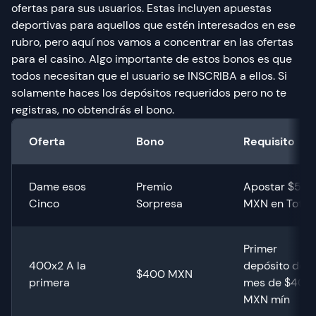
ofertas para sus usuarios. Estas incluyen apuestas
deportivas para aquellos que estén interesados en ese
rubro, pero aquí nos vamos a concentrar en las ofertas
para el casino. Algo importante de estos bonos es que
todos necesitan que el usuario se INSCRIBA a ellos. Si
solamente haces los depósitos requeridos pero no te
registras, no obtendrás el bono.
Oferta
Bono
Requisito
Dame esos
Premio
Apostar $50
Cinco
Sorpresa
MXN en Total
Primer
400x2 A la
depósito del
$400 MXN
primera
mes de $400
MXN mín