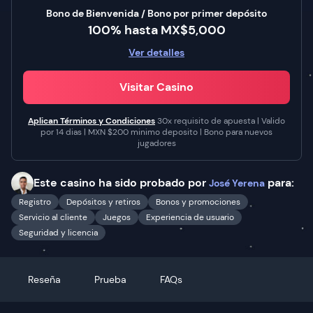
Bono de Bienvenida / Bono por primer depósito
100% hasta MX$5,000
Ver detalles
Visitar Casino
Aplican Términos y Condiciones
30x requisito de apuesta | Valido
por 14 dias | MXN $200 minimo deposito | Bono para nuevos
jugadores
Este casino ha sido probado por
para:
José Yerena
Registro
Depósitos y retiros
Bonos y promociones
Servicio al cliente
Juegos
Experiencia de usuario
Seguridad y licencia
Reseña
Prueba
FAQs