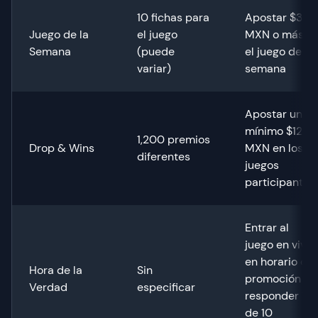
10 fichas para
Apostar $300
Juego de la
el juego
MXN o más e
Semana
(puede
el juego de la
variar)
semana
Apostar un
mínimo $12.5
1,200 premios
Drop & Wins
MXN en los
diferentes
juegos
participantes
Entrar al
juego en vivo
en horario de
Hora de la
Sin
promoción y
Verdad
especificar
responder 7
de 10