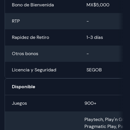
Bono de Bienvenida
MX$5,000
RTP
-
Rapidez de Retiro
1-3 días
Otros bonos
-
Licencia y Seguridad
SEGOB
Disponible
Juegos
900+
Playtech, Play'n GO,
Pragmatic Play, Paripl