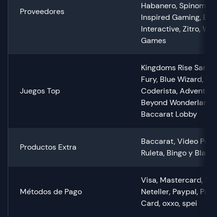
Habanero, Spinomena
Proveedores
Inspired Gaming, EG
Interactive, Zitro, Wi
Games
Kingdoms Rise Sands
Fury, Blue Wizard, Ru
Juegos Top
Coderista, Adventur
Beyond Wonderland,
Baccarat Lobby
Baccarat, Video Poke
Productos Extra
Ruleta, Bingo y Black
Visa, Mastercard, Skril
Métodos de Pago
Neteller, Paypal, Pay
Card, oxxo, spei