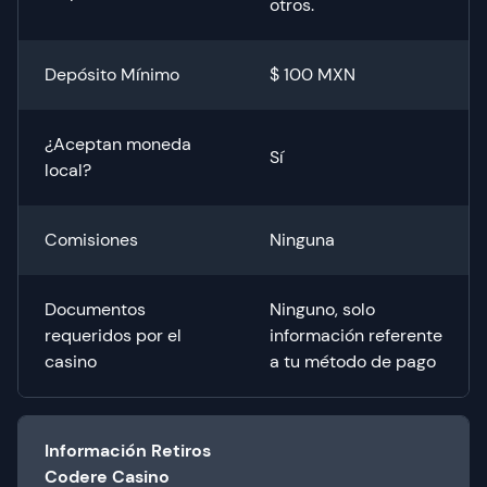
otros.
Depósito Mínimo
$ 100 MXN
¿Aceptan moneda
Sí
local?
Comisiones
Ninguna
Documentos
Ninguno, solo
requeridos por el
información referente
casino
a tu método de pago
Información Retiros
Codere Casino