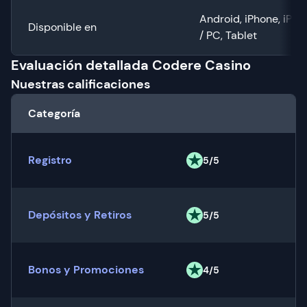
Android, iPhone, iPad
Disponible en
/ PC, Tablet
Evaluación detallada Codere Casino
Nuestras calificaciones
Categoría
Registro
5/5
Depósitos y Retiros
5/5
Bonos y Promociones
4/5