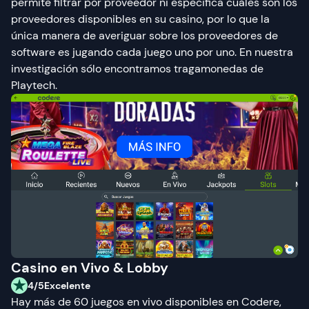
permite filtrar por proveedor ni especifica cuáles son los
proveedores disponibles en su casino, por lo que la
única manera de averiguar sobre los proveedores de
software es jugando cada juego uno por uno. En nuestra
investigación sólo encontramos tragamonedas de
Playtech.
Casino en Vivo & Lobby
4/5
Excelente
Hay más de 60 juegos en vivo disponibles en Codere,