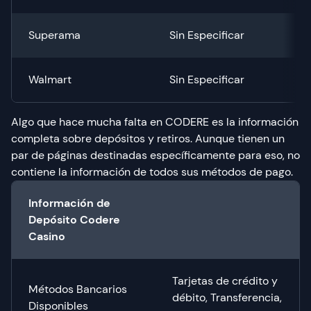
Superama
Sin Especificar
Walmart
Sin Especificar
Algo que hace mucha falta en CODERE es la información
completa sobre depósitos y retiros. Aunque tienen un
par de páginas destinadas específicamente para eso, no
contiene la información de todos sus métodos de pago.
Información de
Depósito Codere
Casino
Tarjetas de crédito y
Métodos Bancarios
débito, Transferencia,
Disponibles