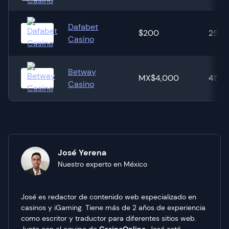
Dafabet
$200
250
Casino
Betway
MX$4,000
450
Casino
José Yerena
Nuestro experto en México
José es redactor de contenido web especializado en
casinos y iGaming. Tiene más de 2 años de experiencia
como escritor y traductor para diferentes sitios web.