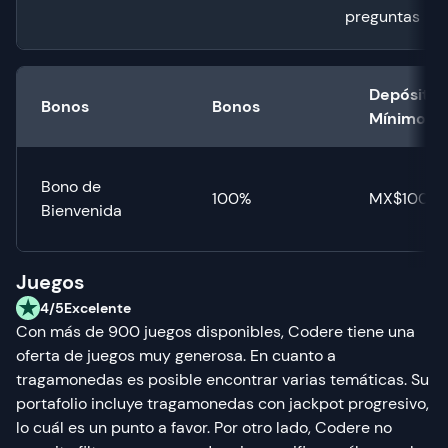
preguntas
Depósito
Bonos
Bonos
Mínimo
Bono de
100%
MX$100
Bienvenida
Juegos
4/5
Excelente
Con más de 900 juegos disponibles, Codere tiene una
oferta de juegos muy generosa. En cuanto a
tragamonedas es posible encontrar varias temáticas. Su
portafolio incluye tragamonedas con jackpot progresivo,
lo cuál es un punto a favor. Por otro lado, Codere no