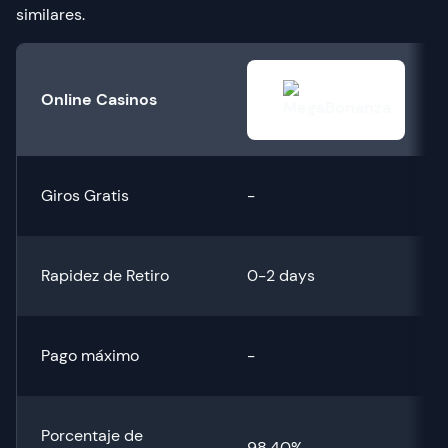
similares.
Online Casinos
Giros Gratis
-
Rapidez de Retiro
0-2 days
Pago máximo
-
Porcentaje de
98.40%