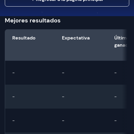
Mejores resultados
Resultado
Expectativa
Última v
ganado
-
-
-
-
-
-
-
-
-