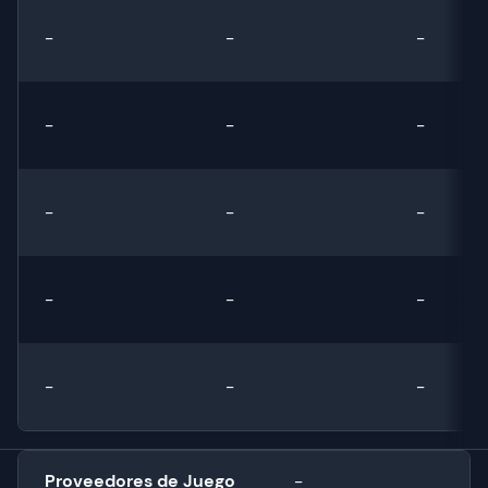
-
-
-
-
-
-
-
-
-
-
-
-
-
-
-
Proveedores de Juego
-