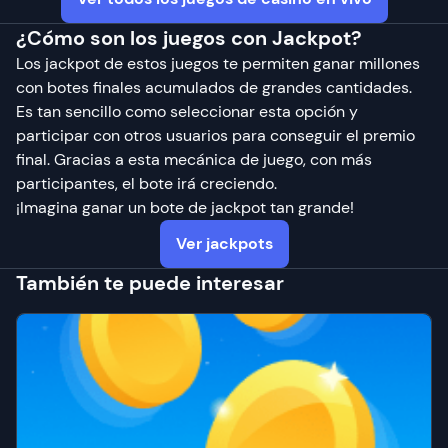
¿Cómo son los juegos con Jackpot?
Los jackpot de estos juegos te permiten ganar millones
con botes finales acumulados de grandes cantidades.
Es tan sencillo como seleccionar esta opción y
participar con otros usuarios para conseguir el premio
final. Gracias a esta mecánica de juego, con más
participantes, el bote irá creciendo.
¡Imagina ganar un bote de jackpot tan grande!
Ver jackpots
También te puede interesar