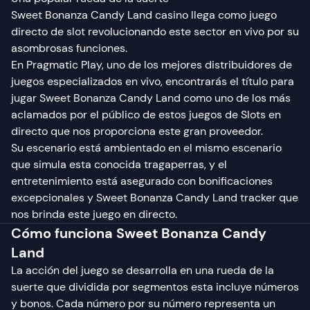
Sweet Bonanza Candy Land casino llega como juego
directo de slot revolucionando este sector en vivo por su
asombrosas funciones.
En Pragmatic Play, uno de los mejores distribuidores de
juegos especializados en vivo, encontrarás el título para
jugar Sweet Bonanza Candy Land como uno de los más
aclamados por el público de estos juegos de Slots en
directo que nos proporciona este gran proveedor.
Su escenario está ambientado en el mismo escenario
que simula esta conocida tragaperras, y el
entretenimiento está asegurado con bonificaciones
excepcionales y Sweet Bonanza Candy Land tracker que
nos brinda este juego en directo.
Cómo funciona Sweet Bonanza Candy
Land
La acción del juego se desarrolla en una rueda de la
suerte que dividida por segmentos esta incluye números
y bonos. Cada número por su número representa un