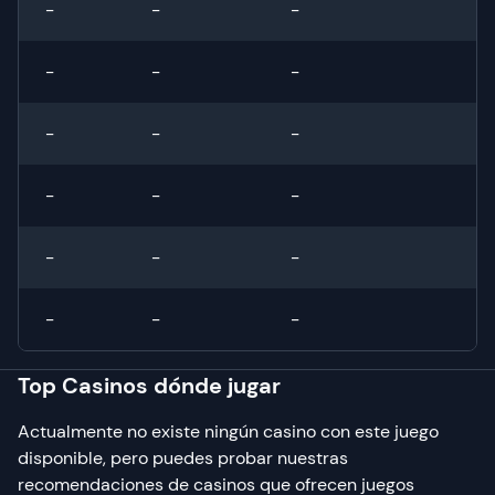
-
-
-
-
-
-
-
-
-
-
-
-
-
-
-
-
-
-
Top Casinos dónde jugar
Actualmente no existe ningún casino con este juego
disponible, pero puedes probar nuestras
recomendaciones de casinos que ofrecen juegos