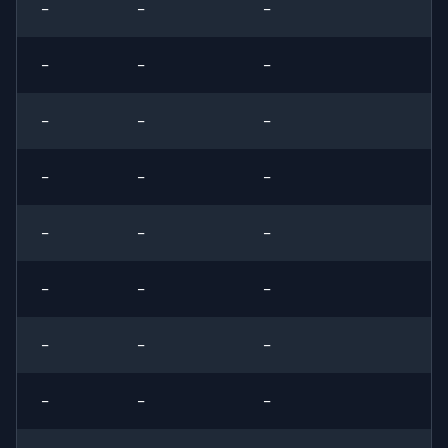
-
-
-
-
-
-
-
-
-
-
-
-
-
-
-
-
-
-
-
-
-
-
-
-