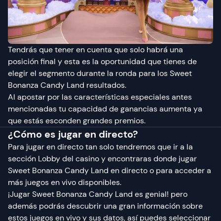
Tendrás que tener en cuenta que solo habrá una
posición final y esta es la oportunidad que tienes de
elegir el segmento durante la ronda para los Sweet
Bonanza Candy Land resultados.
Al apostar por las características especiales antes
mencionadas tu capacidad de ganancias aumenta ya
que estás esconden grandes premios.
¿Cómo es jugar en directo?
Para jugar en directo tan solo tendremos que ir a la
sección Lobby del casino y encontraras donde jugar
Sweet Bonanza Candy Land en directo o para acceder a
más juegos en vivo disponibles.
¡Jugar Sweet Bonanza Candy Land es genial! pero
además podrás descubrir una gran información sobre
estos juegos en vivo y sus datos, así puedes seleccionar