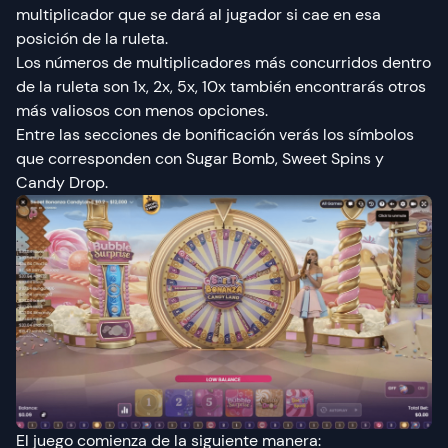
multiplicador que se dará al jugador si cae en esa
posición de la ruleta.
Los números de multiplicadores más concurridos dentro
de la ruleta son 1x, 2x, 5x, 10x también encontrarás otros
más valiosos con menos opciones.
Entre las secciones de bonificación verás los símbolos
que corresponden con Sugar Bomb, Sweet Spins y
Candy Drop.
El juego comienza de la siguiente manera: