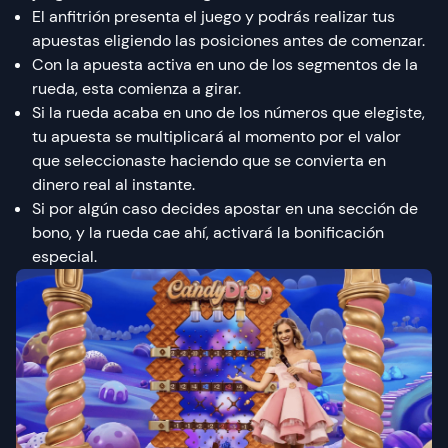
El anfitrión presenta el juego y podrás realizar tus
apuestas eligiendo las posiciones antes de comenzar.
Con la apuesta activa en uno de los segmentos de la
rueda, esta comienza a girar.
Si la rueda acaba en uno de los números que elegiste,
tu apuesta se multiplicará al momento por el valor
que seleccionaste haciendo que se convierta en
dinero real al instante.
Si por algún caso decides apostar en una sección de
bono, y la rueda cae ahí, activará la bonificación
especial.