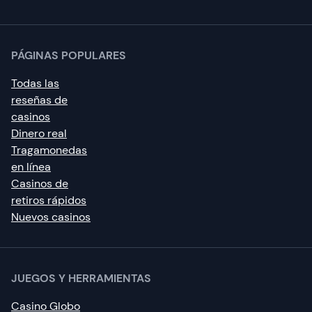
PÁGINAS POPULARES
Todas las
reseñas de
casinos
Dinero real
Tragamonedas
en línea
Casinos de
retiros rápidos
Nuevos casinos
JUEGOS Y HERRAMIENTAS
Casino Globo