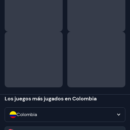
Los juegos más jugados en Colombia
Colombia