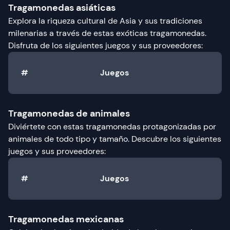
Tragamonedas asiáticas
Explora la riqueza cultural de Asia y sus tradiciones
milenarias a través de estas exóticas tragamonedas.
Disfruta de los siguientes juegos y sus proveedores:
#
Juegos
Tragamonedas de animales
Diviértete con estas tragamonedas protagonizadas por
animales de todo tipo y tamaño. Descubre los siguientes
juegos y sus proveedores:
#
Juegos
Tragamonedas mexicanas