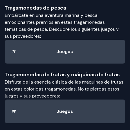
Tragamonedas de pesca
Embárcate en una aventura marina y pesca
emocionantes premios en estas tragamonedas
temáticas de pesca. Descubre los siguientes juegos y
sus proveedores:
#
Juegos
Tragamonedas de frutas y máquinas de frutas
Disfruta de la esencia clásica de las máquinas de frutas
en estas coloridas tragamonedas. No te pierdas estos
juegos y sus proveedores:
#
Juegos