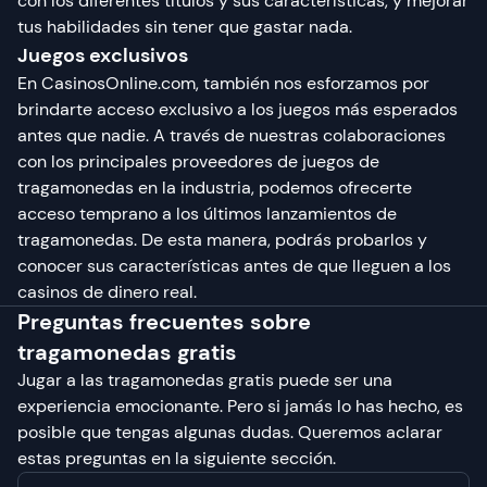
con los diferentes títulos y sus características, y mejorar
tus habilidades sin tener que gastar nada.
Juegos exclusivos
En CasinosOnline.com, también nos esforzamos por
brindarte acceso exclusivo a los juegos más esperados
antes que nadie. A través de nuestras colaboraciones
con los principales proveedores de juegos de
tragamonedas en la industria, podemos ofrecerte
acceso temprano a los últimos lanzamientos de
tragamonedas. De esta manera, podrás probarlos y
conocer sus características antes de que lleguen a los
casinos de dinero real.
Preguntas frecuentes sobre
tragamonedas gratis
Jugar a las tragamonedas gratis puede ser una
experiencia emocionante. Pero si jamás lo has hecho, es
posible que tengas algunas dudas. Queremos aclarar
estas preguntas en la siguiente sección.