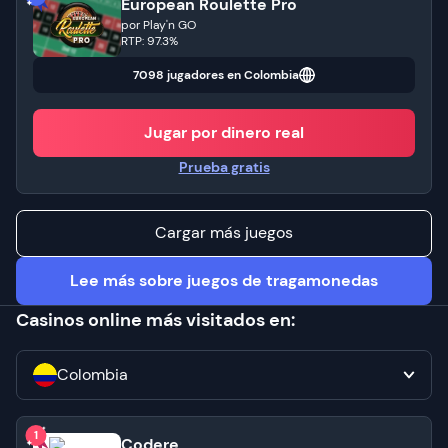
European Roulette Pro
por Play'n GO
RTP: 97.3%
7098 jugadores en Colombia
Jugar por dinero real
Prueba gratis
Cargar más juegos
Lee más sobre juegos de tragamonedas
Casinos online más visitados en:
Colombia
1
Codere