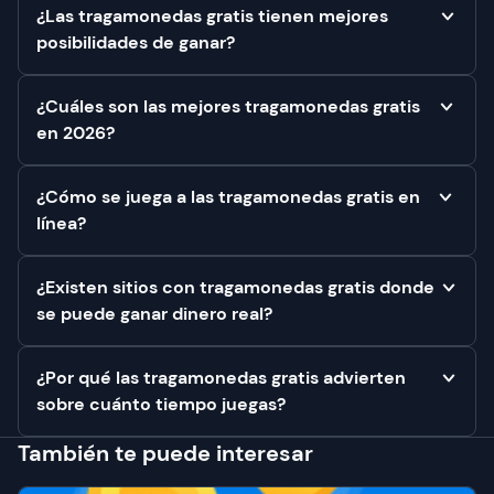
¿Las tragamonedas gratis tienen mejores
posibilidades de ganar?
¿Cuáles son las mejores tragamonedas gratis
en 2026?
¿Cómo se juega a las tragamonedas gratis en
línea?
¿Existen sitios con tragamonedas gratis donde
se puede ganar dinero real?
¿Por qué las tragamonedas gratis advierten
sobre cuánto tiempo juegas?
También te puede interesar