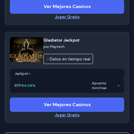
Ver Mejores Casinos
Jugar Gratis
Gladiator Jackpot
por Playtech
Datos en tiempo real
Jackpot:
-
Apuesta
RTP:
94.09%
-
min/max:
Ver Mejores Casinos
Jugar Gratis