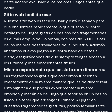
darte acceso exclusivo a los mejores juegos antes que
nadie.
Sitio web fácil de usar
Nuestro sitio web es fácil de usar y está diseñado para
que encuentres rápidamente lo que buscas. Nuestro
catálogo de juegos gratis de casinos con tragamonedas
es el más amplio de Colombia, con más de 12.000 slots
de los mejores desarrolladores de la industria. Además,
añadimos nuevos juegos a nuestra base de datos a
diario, asegurándonos de que siempre tengas acceso a
los últimos y más emocionantes títulos.
Misma experiencia que las slots con dinero real
Las tragamonedas gratis que ofrecemos funcionan
exactamente de la misma manera que las de dinero real.
Esto significa que podrás experimentar la misma
emoción y mecánica de juego que tendrías en un casino
físico, sin tener que arriesgar tu dinero. Al jugar en
nuestras tragamonedas gratuitas, podrás familiarizarte