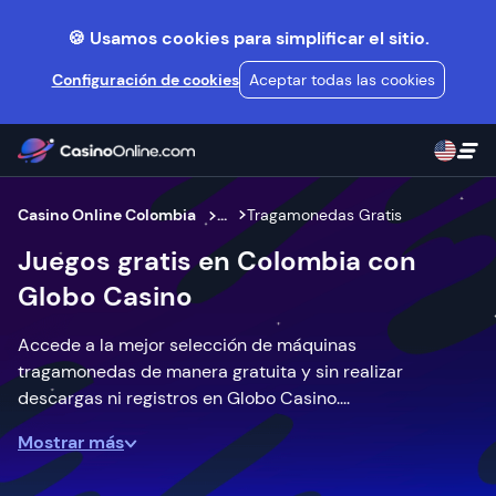
🍪 Usamos cookies para simplificar el sitio.
Configuración de cookies
Aceptar todas las cookies
Casino Online Colombia
...
Tragamonedas Gratis
Juegos gratis en Colombia con
Globo Casino
Accede a la mejor selección de máquinas
tragamonedas de manera gratuita y sin realizar
descargas ni registros en Globo Casino....
Mostrar más