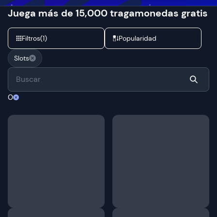
Juega más de 15,000 tragamonedas gratis
Filtros
(1)
Popularidad
Slots
0