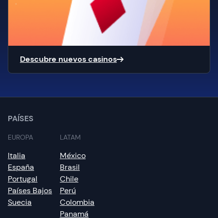
Descubre nuevos casinos
PAÍSES
EUROPA
LATAM
Italia
México
España
Brasil
Portugal
Chile
Países Bajos
Perú
Suecia
Colombia
Panamá