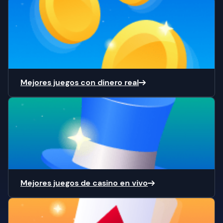
Mejores juegos con dinero real
Mejores juegos de casino en vivo